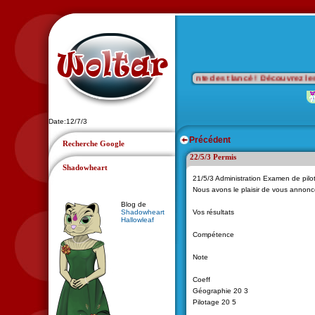
...🎯 Wanted est lancé ! Découvrez les por
Date:12/7/3
Précédent
Recherche Google
22/5/3 Permis
Shadowheart
21/5/3 Administration Examen de pilo
Nous avons le plaisir de vous annonc
Blog de
Shadowheart
Vos résultats
Hallowleaf
Compétence
Note
Coeff
Géographie 20 3
Pilotage 20 5