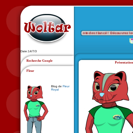
...🎯 Wanted est lancé ! Découvrez les por
Date:14/7/3
Recherche Google
Présentation
Fleur
Blog de
Fleur
Royal