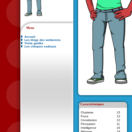
Menu
Accueil
Les blogs des woltariens
Visite guidée
Les chèques cadeaux
Caractéristiques
Charisme
15
Force
13
Constitution
12
Perception
11
Intelligence
16
Mémoire
18