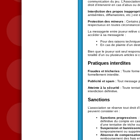
communication du jeu. L’Association
droit d’intervenir en cas d’abus ou 
Interdiction des propos inappropri
antisémites, diffamatoires, etc.) est
Protection des mineurs :
Certains 
respectueux en toutes circonstance
La messagerie entre joueur relève c
accéder à sa messagerie :
Pour des raisons technique
En cas de plainte d'un des
Bien que le joueur soit seul responsa
totalité d'un ou plusieurs articles s
Pratiques interdites
Fraudes et tricheries :
Toute forme 
formellement interdite.
Publicité et spam :
Tout message pub
Atteinte à la sécurité :
Toute tentati
interdiction définitive.
Sanctions
L’association se réserve tout droit 
peuvent consister en :
Sanctions progressives
: 
définitive du compte en cas
d’une tentative de triche o
Suspension et bannissem
temporairement ou supprimé
Absence de compensatio
remboursement des frais eng