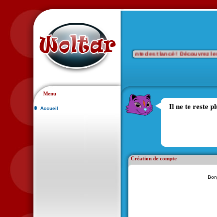
...🎯 Wanted est lancé ! Découvrez les port
Menu
Il ne te reste 
Accueil
Création de compte
Bonj