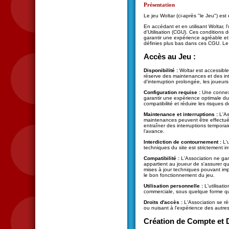
Présentation
Le jeu Woltar (ci-après "le Jeu") est
En accédant et en utilisant Woltar, l
d'Utilisation (CGU). Ces conditions d
garantir une expérience agréable et 
définies plus bas dans ces CGU. Le 
Accès au Jeu :
Disponibilité :
Woltar est accessible
réserve des maintenances et des int
d'interruption prolongée, les joueurs
Configuration requise :
Une connexi
garantir une expérience optimale du 
compatibilité et réduire les risques
Maintenance et interruptions :
L'As
maintenances peuvent être effectuées
entraîner des interruptions temporair
l’avance.
Interdiction de contournement :
L'u
techniques du site est strictement in
Compatibilité :
L'Association ne gara
appartient au joueur de s'assurer q
mises à jour techniques pouvant impa
le bon fonctionnement du jeu.
Utilisation personnelle :
L'utilisati
commerciale, sous quelque forme que
Droits d'accès :
L'Association se rés
ou nuisant à l'expérience des autres 
Création de Compte et 