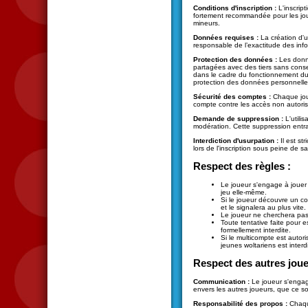
Conditions d'inscription :
L'inscript
fortement recommandée pour les jou
mineurs.
Données requises :
La création d'u
responsable de l’exactitude des info
Protection des données :
Les donné
partagées avec des tiers sans conse
dans le cadre du fonctionnement du 
protection des données personnelle
Sécurité des comptes :
Chaque joue
compte contre les accès non autorisés
Demande de suppression :
L'utili
modération. Cette suppression entra
Interdiction d'usurpation :
Il est st
lors de l'inscription sous peine de s
Respect des règles :
Le joueur s'engage à jouer d
jeu elle-même.
Si le joueur découvre un co
et le signalera au plus vite.
Le joueur ne cherchera pas 
Toute tentative faite pour e
formellement interdite.
Si le multicompte est autor
jeunes woltariens est interdi
Respect des autres jou
Communication :
Le joueur s'engag
envers les autres joueurs, que ce soi
Responsabilité des propos :
Chaque